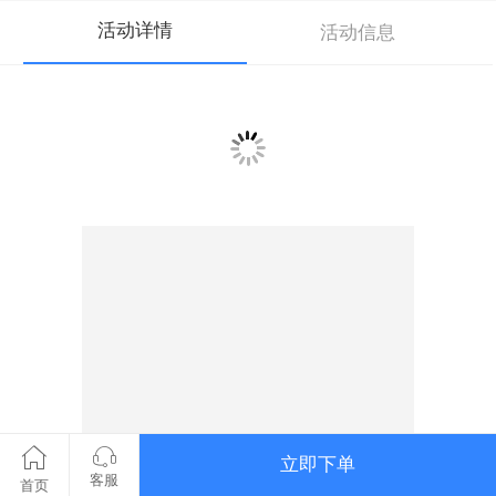
活动详情
活动信息
立即下单
客服
TTIS2020第二届财税科技产业峰会：宣传图
首页